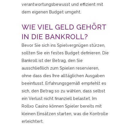
verantwortungsbewusst und effizient mit
dem eigenen Budget umgeht.
WIE VIEL GELD GEHÖRT
IN DIE BANKROLL?
Bevor Sie sich ins Spielvergnügen stürzen,
sollten Sie ein festes Budget definieren. Die
Bankroll ist der Betrag, den Sie
ausschließlich zum Spielen reservieren,
ohne dass dies Ihre alltäglichen Ausgaben
beeinflusst. Erfahrungsgemäß empfiehlt es
sich, den Betrag so zu wählen, dass selbst
ein Verlust nicht finanziell belastet. Im
Rollxo Casino können Spieler bereits mit
kleinen Einsätzen starten, was die Kontrolle
erleichtert.