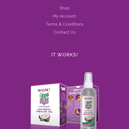
Shop
My Account
Terms & Conditions
Contact Us
IT WORKS!