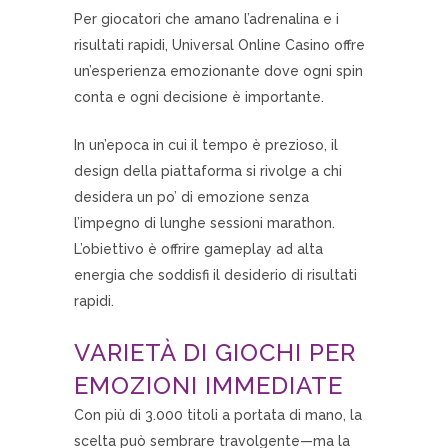
Per giocatori che amano l’adrenalina e i
risultati rapidi, Universal Online Casino offre
un’esperienza emozionante dove ogni spin
conta e ogni decisione è importante.
In un’epoca in cui il tempo è prezioso, il
design della piattaforma si rivolge a chi
desidera un po’ di emozione senza
l’impegno di lunghe sessioni marathon.
L’obiettivo è offrire gameplay ad alta
energia che soddisfi il desiderio di risultati
rapidi.
VARIETÀ DI GIOCHI PER
EMOZIONI IMMEDIATE
Con più di 3.000 titoli a portata di mano, la
scelta può sembrare travolgente—ma la