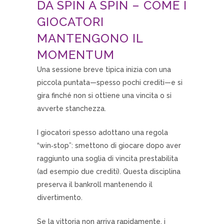
DA SPIN A SPIN – COME I
GIOCATORI
MANTENGONO IL
MOMENTUM
Una sessione breve tipica inizia con una
piccola puntata—spesso pochi crediti—e si
gira finché non si ottiene una vincita o si
avverte stanchezza.
I giocatori spesso adottano una regola
“win‑stop”: smettono di giocare dopo aver
raggiunto una soglia di vincita prestabilita
(ad esempio due crediti). Questa disciplina
preserva il bankroll mantenendo il
divertimento.
Se la vittoria non arriva rapidamente, i