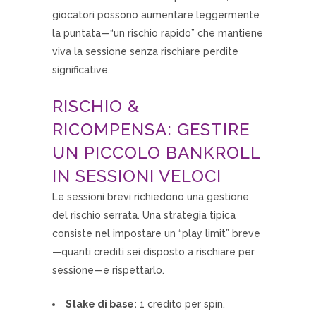
giocatori possono aumentare leggermente
la puntata—“un rischio rapido” che mantiene
viva la sessione senza rischiare perdite
significative.
RISCHIO &
RICOMPENSA: GESTIRE
UN PICCOLO BANKROLL
IN SESSIONI VELOCI
Le sessioni brevi richiedono una gestione
del rischio serrata. Una strategia tipica
consiste nel impostare un “play limit” breve
—quanti crediti sei disposto a rischiare per
sessione—e rispettarlo.
Stake di base:
1 credito per spin.