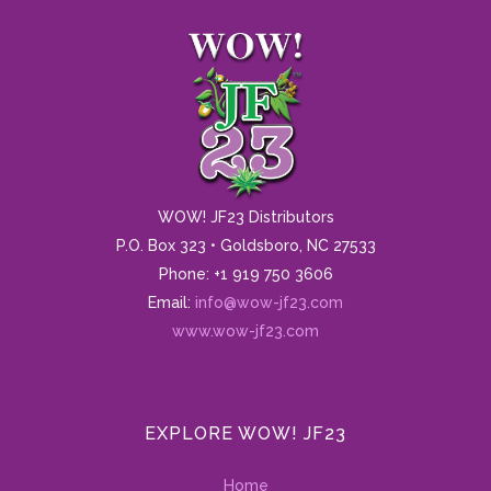
WOW! JF23 Distributors
P.O. Box 323 • Goldsboro, NC 27533
Phone: +1 919 750 3606
Email:
info@wow-jf23.com
www.wow-jf23.com
EXPLORE WOW! JF23
Home