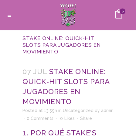
0
STAKE ONLINE: QUICK‑HIT
SLOTS PARA JUGADORES EN
MOVIMIENTO
07 JUL
STAKE ONLINE:
QUICK‑HIT SLOTS PARA
JUGADORES EN
MOVIMIENTO
Posted at 13:59h
in
Uncategorized
by
admin
0 Comments
0
Likes
Share
1. POR QUÉ STAKE’S