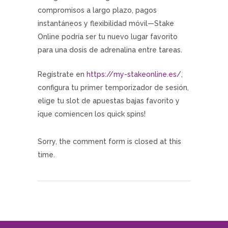
compromisos a largo plazo, pagos
instantáneos y flexibilidad móvil—Stake
Online podría ser tu nuevo lugar favorito
para una dosis de adrenalina entre tareas.
Regístrate en
https://my-stakeonline.es/
,
configura tu primer temporizador de sesión,
elige tu slot de apuestas bajas favorito y
¡que comiencen los quick spins!
Sorry, the comment form is closed at this
time.