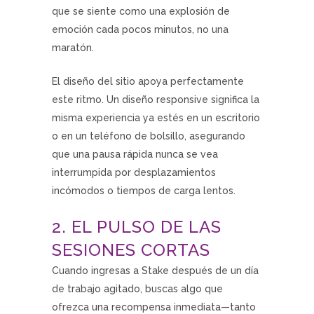
que se siente como una explosión de
emoción cada pocos minutos, no una
maratón.
El diseño del sitio apoya perfectamente
este ritmo. Un diseño responsive significa la
misma experiencia ya estés en un escritorio
o en un teléfono de bolsillo, asegurando
que una pausa rápida nunca se vea
interrumpida por desplazamientos
incómodos o tiempos de carga lentos.
2. EL PULSO DE LAS
SESIONES CORTAS
Cuando ingresas a Stake después de un día
de trabajo agitado, buscas algo que
ofrezca una recompensa inmediata—tanto