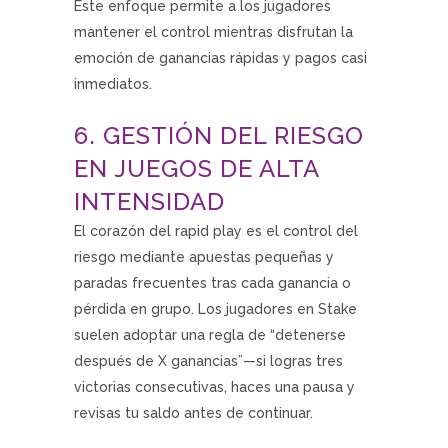
Este enfoque permite a los jugadores
mantener el control mientras disfrutan la
emoción de ganancias rápidas y pagos casi
inmediatos.
6. GESTIÓN DEL RIESGO
EN JUEGOS DE ALTA
INTENSIDAD
El corazón del rapid play es el control del
riesgo mediante apuestas pequeñas y
paradas frecuentes tras cada ganancia o
pérdida en grupo. Los jugadores en Stake
suelen adoptar una regla de “detenerse
después de X ganancias”—si logras tres
victorias consecutivas, haces una pausa y
revisas tu saldo antes de continuar.