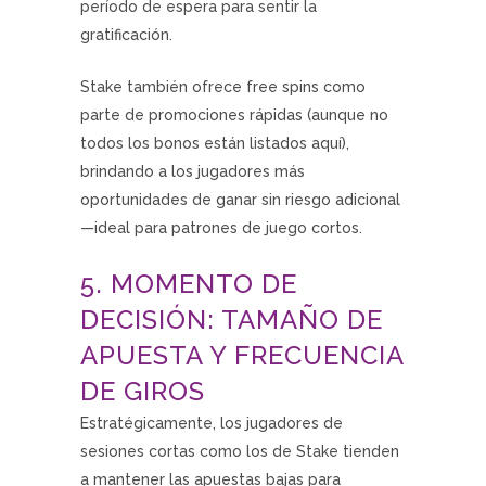
período de espera para sentir la
gratificación.
Stake también ofrece free spins como
parte de promociones rápidas (aunque no
todos los bonos están listados aquí),
brindando a los jugadores más
oportunidades de ganar sin riesgo adicional
—ideal para patrones de juego cortos.
5. MOMENTO DE
DECISIÓN: TAMAÑO DE
APUESTA Y FRECUENCIA
DE GIROS
Estratégicamente, los jugadores de
sesiones cortas como los de Stake tienden
a mantener las apuestas bajas para