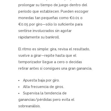
prolongar su tiempo de juego dentro del
período que establecen. Pueden escoger
monedas tan pequeñas como €0.01 o
€0.05 por giro—sólo lo suficiente para
sentirse involucrados sin agotar
rápidamente su bankroll.
El ritmo es simple: gira, revisa el resultado,
vuelve a girar—repite hasta que el
temporizador llegue a cero o decidas
retirar antes si consigues una gran ganancia.
Apuesta baja por giro.
Alta frecuencia de giros.
Supervisa la tendencia de
ganancias/pérdidas pero evita el
sobreanálisis.