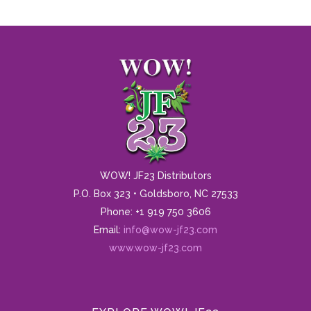
WOW! JF23 Distributors
P.O. Box 323 • Goldsboro, NC 27533
Phone: +1 919 750 3606
Email:
info@wow-jf23.com
www.wow-jf23.com