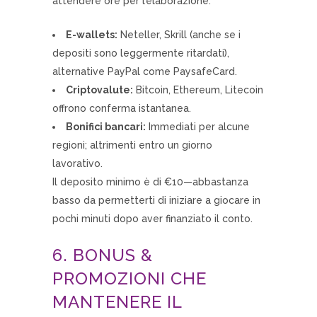
attendere ore per l’elaborazione.
E-wallets:
Neteller, Skrill (anche se i
depositi sono leggermente ritardati),
alternative PayPal come PaysafeCard.
Criptovalute:
Bitcoin, Ethereum, Litecoin
offrono conferma istantanea.
Bonifici bancari:
Immediati per alcune
regioni; altrimenti entro un giorno
lavorativo.
Il deposito minimo è di €10—abbastanza
basso da permetterti di iniziare a giocare in
pochi minuti dopo aver finanziato il conto.
6. BONUS &
PROMOZIONI CHE
MANTENERE IL