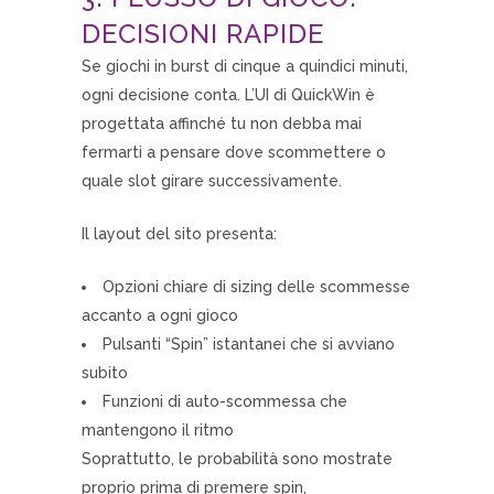
DECISIONI RAPIDE
Se giochi in burst di cinque a quindici minuti,
ogni decisione conta. L’UI di QuickWin è
progettata affinché tu non debba mai
fermarti a pensare dove scommettere o
quale slot girare successivamente.
Il layout del sito presenta:
Opzioni chiare di sizing delle scommesse
accanto a ogni gioco
Pulsanti “Spin” istantanei che si avviano
subito
Funzioni di auto-scommessa che
mantengono il ritmo
Soprattutto, le probabilità sono mostrate
proprio prima di premere spin,