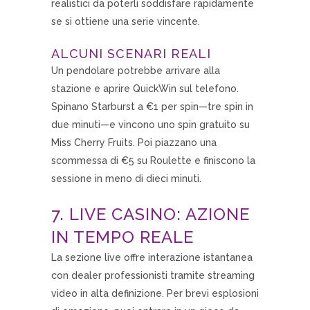
realistici da poterli soddisfare rapidamente
se si ottiene una serie vincente.
ALCUNI SCENARI REALI
Un pendolare potrebbe arrivare alla
stazione e aprire QuickWin sul telefono.
Spinano Starburst a €1 per spin—tre spin in
due minuti—e vincono uno spin gratuito su
Miss Cherry Fruits. Poi piazzano una
scommessa di €5 su Roulette e finiscono la
sessione in meno di dieci minuti.
7. LIVE CASINO: AZIONE
IN TEMPO REALE
La sezione live offre interazione istantanea
con dealer professionisti tramite streaming
video in alta definizione. Per brevi esplosioni