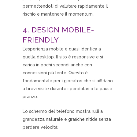
permettendoti di valutare rapidamente il
rischio e mantenere il momentum.
4. DESIGN MOBILE-
FRIENDLY
L’esperienza mobile è quasi identica a
quella desktop. Il sito è responsive e si
carica in pochi secondi anche con
connessioni più lente. Questo è
fondamentale per i giocatori che si affidano
a brevi visite durante i pendolari o le pause
pranzo.
Lo schermo del telefono mostra rulli a
grandezza naturale e grafiche nitide senza
perdere velocità: