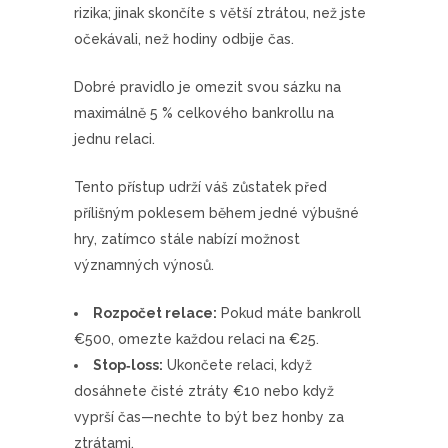
rizika; jinak skončíte s větší ztrátou, než jste
očekávali, než hodiny odbije čas.
Dobré pravidlo je omezit svou sázku na
maximálně 5 % celkového bankrollu na
jednu relaci.
Tento přístup udrží váš zůstatek před
přílišným poklesem během jedné výbušné
hry, zatímco stále nabízí možnost
významných výnosů.
Rozpočet relace:
Pokud máte bankroll
€500, omezte každou relaci na €25.
Stop‑loss:
Ukončete relaci, když
dosáhnete čisté ztráty €10 nebo když
vyprší čas—nechte to být bez honby za
ztrátami.