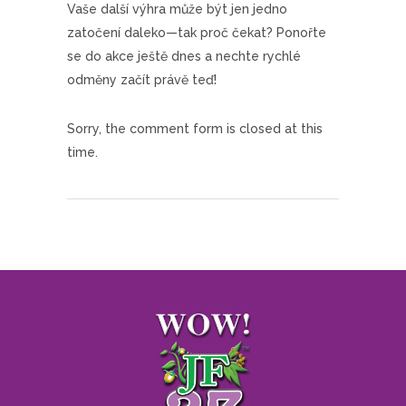
Vaše další výhra může být jen jedno
zatočení daleko—tak proč čekat? Ponořte
se do akce ještě dnes a nechte rychlé
odměny začít právě teď!
Sorry, the comment form is closed at this
time.