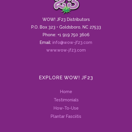
WOW! JF23 Distributors
P.O. Box 323 • Goldsboro, NC 27533
Phone: +1 919 750 3606
Email:
info@wow-jf23.com
www.wow-jf23.com
EXPLORE WOW! JF23
Home
Testimonials
How-To-Use
Plantar Fasciitis