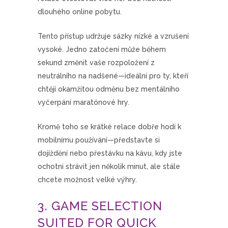
dlouhého online pobytu.
Tento přístup udržuje sázky nízké a vzrušení
vysoké. Jedno zatočení může během
sekund změnit vaše rozpoložení z
neutrálního na nadšené—ideální pro ty, kteří
chtějí okamžitou odměnu bez mentálního
vyčerpání maratónové hry.
Kromě toho se krátké relace dobře hodí k
mobilnímu používání—představte si
dojíždění nebo přestávku na kávu, kdy jste
ochotni strávit jen několik minut, ale stále
chcete možnost velké výhry.
3. GAME SELECTION
SUITED FOR QUICK