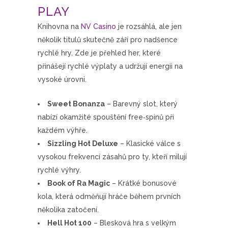
PLAY
Knihovna na
NV Casino
je rozsáhlá, ale jen
několik titulů skutečně září pro nadšence
rychlé hry. Zde je přehled her, které
přinášejí rychlé výplaty a udržují energii na
vysoké úrovni.
Sweet Bonanza
– Barevný slot, který
nabízí okamžité spouštění free‑spinů při
každém výhře.
Sizzling Hot Deluxe
– Klasické válce s
vysokou frekvencí zásahů pro ty, kteří milují
rychlé výhry.
Book of Ra Magic
– Krátké bonusové
kola, která odměňují hráče během prvních
několika zatočení.
Hell Hot 100
– Blesková hra s velkým