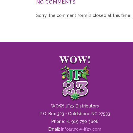
NO COMMENTS
Sorry, the comment form is closed at this time.
WOW! JF23 Distributors
P.O. Box 323 • Goldsboro, NC 27533
Phone: +1 919 750 3606
Email:
info@wow-jf23.com