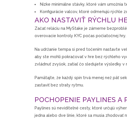
Nízke minimálne stávky, ktoré vám umožnia te
Konfigurácie valcov, ktoré odmeňujú rýchle 
AKO NASTAVIŤ RÝCHLU H
Začať reláciu na MyStake je zámerne bezproblé
overovacie kontroly KYC počas počiatočnej hry. Po
Na udržanie tempa si pred točením nastavte veľ
aby ste mohli pokračovať v hre bez rýchleho vyč
zvládnuť zvyšok, zatiaľ čo sledujete výsledky v
Pamätajte, že každý spin trvá menej než päť se
zastaviť bez straty rytmu.
POCHOPENIE PAYLINES A
Paylines sú neviditeľné cesty, ktoré určujú výh
jedna alebo dve línie, ktoré sa musia zhodovať n