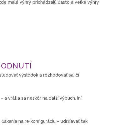
, kde malé výhry prichádzajú často a veľké výhry
HODNUTÍ
 sledovať výsledok a rozhodovať sa, či
 a vrátia sa neskôr na ďalší výbuch. Iní
akania na re‑konfiguráciu – udržiavať tak