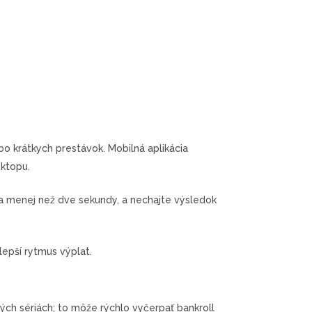
bo krátkych prestávok. Mobilná aplikácia
sktopu.
 za menej než dve sekundy, a nechajte výsledok
lepší rytmus výplat.
ých sériách; to môže rýchlo vyčerpať bankroll