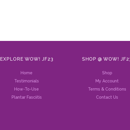
EXPLORE WOW! JF23
SHOP @ WOW! JF2
Home
Shop
Testimonials
My Account
How-To-Use
Terms & Conditions
Plantar Fasciitis
Contact Us