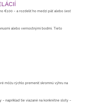
LÁCIÍ
žno €100 – a rozdeliť ho medzi päť alebo šesť
bonusmi alebo vernostnými bodmi. Tieto
toré môžu rýchlo premeniť skromnú výhru na
y – napríklad tie viazané na konkrétne sloty –