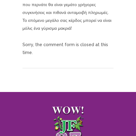
που περνάτε θα είναι γεμάτο γρήγορες
συγκινήσεις και πιθανά ανταμοιβή πληρωμές.
Το επόμενο μεγάλο σας κέρδος μπορεί να είναι
μόλις ένα γύρισμα μακριά!
Sorry, the comment form is closed at this
time.