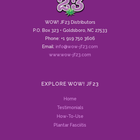
WOW! JF23 Distributors
P.O. Box 323 • Goldsboro, NC 27533
Phone: +1 919 750 3606
Email:
info@wow-jf23.com
www.wow-jf23.com
EXPLORE WOW! JF23
Home
Testimonials
How-To-Use
Plantar Fasciitis