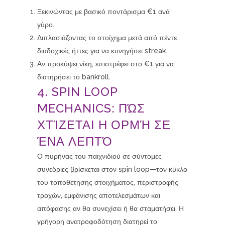
Ξεκινώντας με βασικό ποντάρισμα €1 ανά
γύρο.
Διπλασιάζοντας το στοίχημα μετά από πέντε
διαδοχικές ήττες για να κυνηγήσει streak.
Αν προκύψει νίκη, επιστρέφει στο €1 για να
διατηρήσει το bankroll.
4. SPIN LOOP
MECHANICS: ΠΏΣ
ΧΤΊΖΕΤΑΙ Η ΟΡΜΉ ΣΕ
ΈΝΑ ΛΕΠΤΌ
Ο πυρήνας του παιχνιδιού σε σύντομες
συνεδρίες βρίσκεται στον spin loop—τον κύκλο
του τοποθέτησης στοιχήματος, περιστροφής
τροχών, εμφάνισης αποτελεσμάτων και
απόφασης αν θα συνεχίσει ή θα σταματήσει. Η
γρήγορη ανατροφοδότηση διατηρεί το