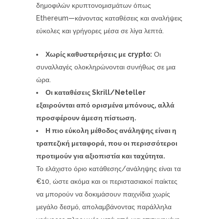
δημοφιλών κρυπτονομισμάτων όπως
Ethereum—κάνοντας καταθέσεις και αναλήψεις
εύκολες και γρήγορες μέσα σε λίγα λεπτά.
Χωρίς καθυστερήσεις με crypto:
Οι
συναλλαγές ολοκληρώνονται συνήθως σε μια
ώρα.
Οι καταθέσεις Skrill/Neteller
εξαιρούνται από ορισμένα μπόνους, αλλά
προσφέρουν άμεση πίστωση.
Η πιο εύκολη μέθοδος ανάληψης είναι η
τραπεζική μεταφορά, που οι περισσότεροι
προτιμούν για αξιοπιστία και ταχύτητα.
Το ελάχιστο όριο κατάθεσης/ανάληψης είναι τα
€10, ώστε ακόμα και οι περιστασιακοί παίκτες
να μπορούν να δοκιμάσουν παιχνίδια χωρίς
μεγάλο δεσμό, απολαμβάνοντας παράλληλα