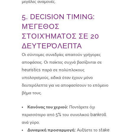
μεγάλες αναμονές.
5. DECISION TIMING:
ΜΈΓΕΘΟΣ
ΣΤΟΙΧΉΜΑΤΟΣ ΣΕ 20
ΔΕΥΤΕΡΌΛΕΠΤΑ
Οι σύντομες συνεδρίες απαιτούν γρήγορες
αποφάσεις. Οι παίκτες συχνά βασίζονται σε
heuristics παρά σε πολύπλοκους
υπολογισμούς, ειδικά όταν έχουν μόνο
δευτερόλεπτα για να αποφασίσουν το επόμενο
βήμα τους.
Κανόνας του χεριού:
Ποντάρετε όχι
περισσότερο από 5% του συνολικού bankroll
ανά γύρο.
Δυναμική προσαρμογή:
Αυξήστε το stake