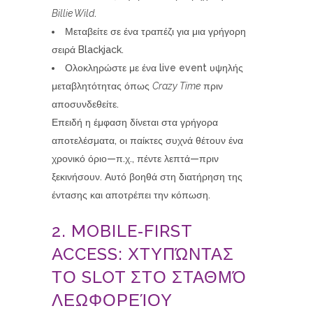
Billie Wild
.
Μεταβείτε σε ένα τραπέζι για μια γρήγορη
σειρά Blackjack.
Ολοκληρώστε με ένα live event υψηλής
μεταβλητότητας όπως
Crazy Time
πριν
αποσυνδεθείτε.
Επειδή η έμφαση δίνεται στα γρήγορα
αποτελέσματα, οι παίκτες συχνά θέτουν ένα
χρονικό όριο—π.χ., πέντε λεπτά—πριν
ξεκινήσουν. Αυτό βοηθά στη διατήρηση της
έντασης και αποτρέπει την κόπωση.
2. MOBILE‑FIRST
ACCESS: ΧΤΥΠΏΝΤΑΣ
ΤΟ SLOT ΣΤΟ ΣΤΑΘΜΌ
ΛΕΩΦΟΡΕΊΟΥ