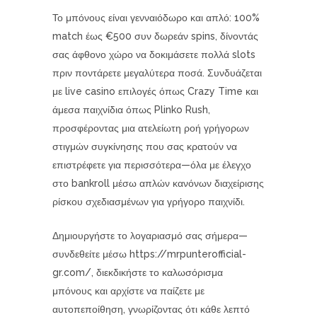
Το μπόνους είναι γενναιόδωρο και απλό: 100%
match έως €500 συν δωρεάν spins, δίνοντάς
σας άφθονο χώρο να δοκιμάσετε πολλά slots
πριν ποντάρετε μεγαλύτερα ποσά. Συνδυάζεται
με live casino επιλογές όπως Crazy Time και
άμεσα παιχνίδια όπως Plinko Rush,
προσφέροντας μια ατελείωτη ροή γρήγορων
στιγμών συγκίνησης που σας κρατούν να
επιστρέφετε για περισσότερα—όλα με έλεγχο
στο bankroll μέσω απλών κανόνων διαχείρισης
ρίσκου σχεδιασμένων για γρήγορο παιχνίδι.
Δημιουργήστε το λογαριασμό σας σήμερα—
συνδεθείτε μέσω https://mrpunterofficial-
gr.com/, διεκδικήστε το καλωσόρισμα
μπόνους και αρχίστε να παίζετε με
αυτοπεποίθηση, γνωρίζοντας ότι κάθε λεπτό