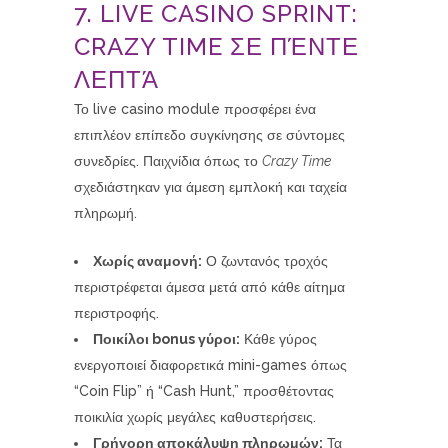
7. LIVE CASINO SPRINT:
CRAZY TIME ΣΕ ΠΈΝΤΕ
ΛΕΠΤΆ
Το live casino module προσφέρει ένα
επιπλέον επίπεδο συγκίνησης σε σύντομες
συνεδρίες. Παιχνίδια όπως το
Crazy Time
σχεδιάστηκαν για άμεση εμπλοκή και ταχεία
πληρωμή.
Χωρίς αναμονή:
Ο ζωντανός τροχός
περιστρέφεται άμεσα μετά από κάθε αίτημα
περιστροφής.
Ποικίλοι bonus γύροι:
Κάθε γύρος
ενεργοποιεί διαφορετικά mini-games όπως
“Coin Flip” ή “Cash Hunt,” προσθέτοντας
ποικιλία χωρίς μεγάλες καθυστερήσεις.
Γρήγορη αποκάλυψη πληρωμών:
Τα