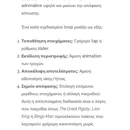
adrenaline υψηλό και μειώνει την απόφαση
κόπωσης.
Ένα καλά σχεδιασμένο loop μοιάζει ως εξής:
Τοποθέτηση στοιχήματος:
Γρήγορο tap ή
ρύθμιση slider.
Εκτέλεση περιστροφής:
Άμεση animation
των τροχών.
Αποκάλυψη αποτελέσματος:
Άμεση
ειδοποίηση νίκης/ήττας.
Σημείο απόφασης:
Επιλογή επόμενου
μεγέθους στοιχήματος ή αλλαγή παιχνιδιού.
Αυτή η απλοποιημένη διαδικασία είναι ο λόγος
που παιχνίδια όπως
The Great Pigsby
,
Lion
King
ή
Bingo Man
προσελκύουν παίκτες που
λαχταρούν γρήγορη ικανοποίηση χωρίς