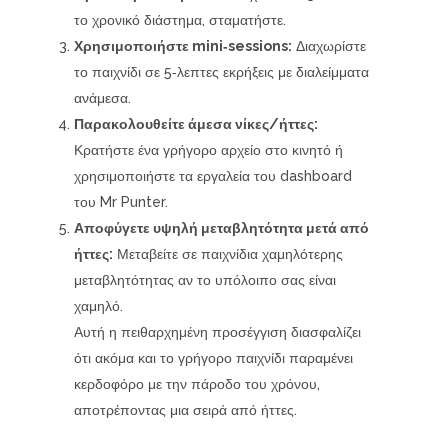
το χρονικό διάστημα, σταματήστε.
Χρησιμοποιήστε mini‑sessions:
Διαχωρίστε
το παιχνίδι σε 5‑λεπτες εκρήξεις με διαλείμματα
ανάμεσα.
Παρακολουθείτε άμεσα νίκες/ήττες:
Κρατήστε ένα γρήγορο αρχείο στο κινητό ή
χρησιμοποιήστε τα εργαλεία του dashboard
του Mr Punter.
Αποφύγετε υψηλή μεταβλητότητα μετά από
ήττες:
Μεταβείτε σε παιχνίδια χαμηλότερης
μεταβλητότητας αν το υπόλοιπο σας είναι
χαμηλό.
Αυτή η πειθαρχημένη προσέγγιση διασφαλίζει
ότι ακόμα και το γρήγορο παιχνίδι παραμένει
κερδοφόρο με την πάροδο του χρόνου,
αποτρέποντας μια σειρά από ήττες.