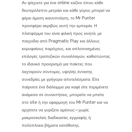
Αν ψάχνετε για ένα online καζίνο όπου κάθε
δευτερόλεπτο μετράει και κάθε γύρος μπορεί να
φέρει άμεση ικανοποίηση, το Mr Punter
προσφέρει ακριβώς αυτή την εμπειρία. Η
πλατφόρμα του είναι φιλική προς κινητά, με
παιχνιδια από Pragmatic Play και άλλους
κορυφαίους παρόχους, και απλοποιημένες
επιλογές τραπεζικών συναλλαγών, καθιστώντας
το ιδανικό προορισμό για παίκτες που
λαχταρούν σύντομες, υψηλής έντασης
συνεδρίες με γρήγορα αποτελέσματα. Είτε
παίρνετε ένα διάλειμμα για καφέ είτε περιμένετε
ανάμεσα σε συναντήσεις, μπορείτε να μπείτε
στο site ή την εφαρμογή του Mr Punter και να
αρχίσετε να γυρίζετε αμέσως—χωρίς
μακροσκελείς διαδικασίες εγγραφής ή
πολύπλοκα βήματα κατάθεσης.