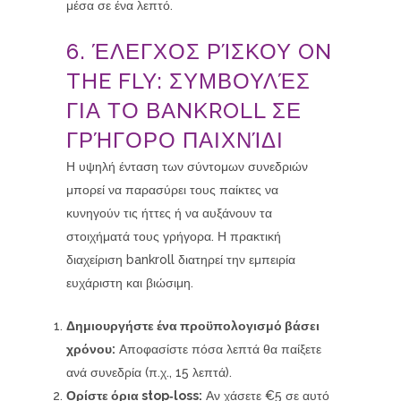
μέσα σε ένα λεπτό.
6. ΈΛΕΓΧΟΣ ΡΊΣΚΟΥ ON
THE FLY: ΣΥΜΒΟΥΛΈΣ
ΓΙΑ ΤΟ BANKROLL ΣΕ
ΓΡΉΓΟΡΟ ΠΑΙΧΝΊΔΙ
Η υψηλή ένταση των σύντομων συνεδριών
μπορεί να παρασύρει τους παίκτες να
κυνηγούν τις ήττες ή να αυξάνουν τα
στοιχήματά τους γρήγορα. Η πρακτική
διαχείριση bankroll διατηρεί την εμπειρία
ευχάριστη και βιώσιμη.
Δημιουργήστε ένα προϋπολογισμό βάσει
χρόνου:
Αποφασίστε πόσα λεπτά θα παίξετε
ανά συνεδρία (π.χ., 15 λεπτά).
Ορίστε όρια stop‑loss:
Αν χάσετε €5 σε αυτό