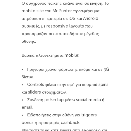
Ο σύγχρονος παίκτης καζίνο είναι σε κίνηση. Το
mobile site του Mr Punter προσφέρει μια
απρόσκοπτη εμπειρία σε iOS και Android
συσκευές, με responsive layouts που
προσαρμόζονται σε οποιοδήποτε μέγεθος
οθόνης.
Βασικά πλεονεκτήματα mobile:
Γρήγοροι χρόνοι φόρτωσης ακόμα και σε 3G
δίκτυα.
Controls φιλικά στην αφή για κουμπιά spins
και sliders στοιχημάτων.
Σύνδεση με ένα tap μέσω social media ή
email.
Ειδοποιήσεις στην οθόνη για triggers
bonus ή προσφορές cashback.
Φανταστείτε να κατεβαίνετε από λεωφορείο και