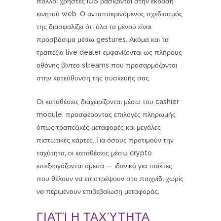
πολλοί χρήστες iOS βασίζονται στην έκδοση
κινητού web. Ο ανταποκρινόμενος σχεδιασμός
της διασφαλίζει ότι όλα τα μενού είναι
προσβάσιμα μέσω gestures. Ακόμα και τα
τραπέζια live dealer εμφανίζονται ως πλήρους
οθόνης βίντεο streams που προσαρμόζονται
στην κατεύθυνση της συσκευής σας.
Οι καταθέσεις διαχειρίζονται μέσω του cashier
module, προσφέροντας επιλογές πληρωμής
όπως τραπεζικές μεταφορές και μεγάλες
πιστωτικές κάρτες. Για όσους προτιμούν την
ταχύτητα, οι καταθέσεις μέσω crypto
επεξεργάζονται άμεσα — ιδανικό για παίκτες
που θέλουν να επιστρέψουν στο παιχνίδι χωρίς
να περιμένουν επιβεβαίωση μεταφοράς.
ΓΙΑΤΊ Η ΤΑΧΎΤΗΤΑ