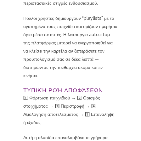
περιστασιακές στιγμές ενθουσιασμού.
Πολλοί χρήστες δημιουργούν “playlists” με τα
αγαπημένα τους παιχνίδια και ορίζουν ημερήσια
όρια μέσα σε αυτές. Η λειτουργία auto‑stop
της πλατφόρμας μπορεί να ενεργοποιηθεί για
να κλείσει την καρτέλα αν ξεπεράσετε τον
προϋπολογισμό σας σε δέκα λεπτά —
διατηρώντας την πειθαρχία ακόμα και εν
κινήσει.
ΤΥΠΙΚΉ ΡΟΉ ΑΠΟΦΆΣΕΩΝ
1️⃣ Φόρτωση παιχνιδιού → 2️⃣ Ορισμός
στοιχήματος → 3️⃣ Περιστροφή → 4️⃣
Αξιολόγηση αποτελέσματος → 5️⃣ Επανάληψη
ή έξοδος.
Αυτή η αλυσίδα επαναλαμβάνεται γρήγορα