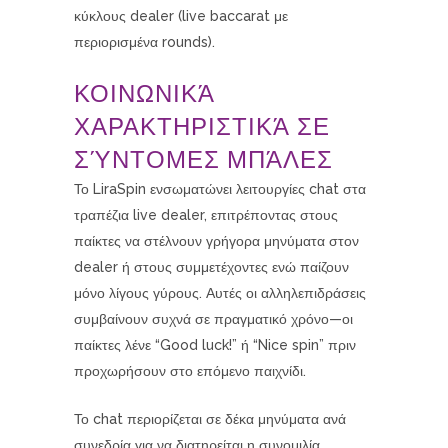
κύκλους dealer (live baccarat με
περιορισμένα rounds).
ΚΟΙΝΩΝΙΚΆ
ΧΑΡΑΚΤΗΡΙΣΤΙΚΆ ΣΕ
ΣΎΝΤΟΜΕΣ ΜΠΆΛΕΣ
Το LiraSpin ενσωματώνει λειτουργίες chat στα
τραπέζια live dealer, επιτρέποντας στους
παίκτες να στέλνουν γρήγορα μηνύματα στον
dealer ή στους συμμετέχοντες ενώ παίζουν
μόνο λίγους γύρους. Αυτές οι αλληλεπιδράσεις
συμβαίνουν συχνά σε πραγματικό χρόνο—οι
παίκτες λένε “Good luck!” ή “Nice spin” πριν
προχωρήσουν στο επόμενο παιχνίδι.
Το chat περιορίζεται σε δέκα μηνύματα ανά
συνεδρία για να διατηρείται η συνομιλία