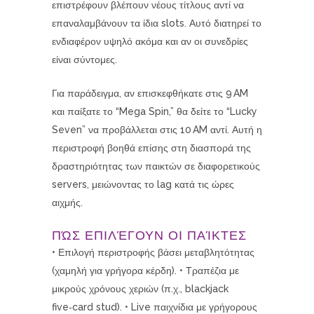
επιστρέφουν βλέπουν νέους τίτλους αντί να
επαναλαμβάνουν τα ίδια slots. Αυτό διατηρεί το
ενδιαφέρον υψηλό ακόμα και αν οι συνεδρίες
είναι σύντομες.
Για παράδειγμα, αν επισκεφθήκατε στις 9 AM
και παίξατε το “Mega Spin,” θα δείτε το “Lucky
Seven” να προβάλλεται στις 10 AM αντί. Αυτή η
περιστροφή βοηθά επίσης στη διασπορά της
δραστηριότητας των παικτών σε διαφορετικούς
servers, μειώνοντας το lag κατά τις ώρες
αιχμής.
ΠΏΣ ΕΠΙΛΈΓΟΥΝ ΟΙ ΠΑΊΚΤΕΣ
• Επιλογή περιστροφής βάσει μεταβλητότητας
(χαμηλή για γρήγορα κέρδη). • Τραπέζια με
μικρούς χρόνους χεριών (π.χ., blackjack
five‑card stud). • Live παιχνίδια με γρήγορους