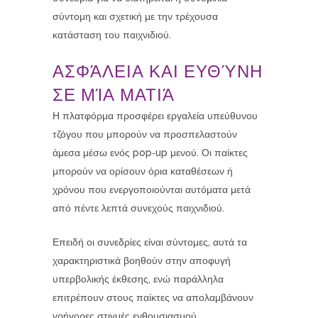
σύντομη και σχετική με την τρέχουσα
κατάσταση του παιχνιδιού.
ΑΣΦΆΛΕΙΑ ΚΑΙ ΕΥΘΎΝΗ
ΣΕ ΜΊΑ ΜΑΤΙΆ
Η πλατφόρμα προσφέρει εργαλεία υπεύθυνου
τζόγου που μπορούν να προσπελαστούν
άμεσα μέσω ενός pop‑up μενού. Οι παίκτες
μπορούν να ορίσουν όρια καταθέσεων ή
χρόνου που ενεργοποιούνται αυτόματα μετά
από πέντε λεπτά συνεχούς παιχνιδιού.
Επειδή οι συνεδρίες είναι σύντομες, αυτά τα
χαρακτηριστικά βοηθούν στην αποφυγή
υπερβολικής έκθεσης, ενώ παράλληλα
επιτρέπουν στους παίκτες να απολαμβάνουν
γρήγορες στιγμές ενθουσιασμού.