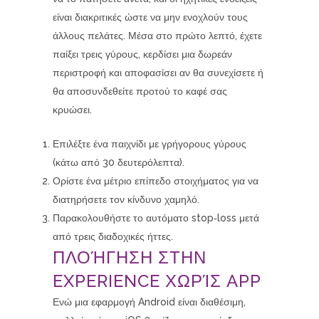
είναι διακριτικές ώστε να μην ενοχλούν τους
άλλους πελάτες. Μέσα στο πρώτο λεπτό, έχετε
παίξει τρεις γύρους, κερδίσει μια δωρεάν
περιστροφή και αποφασίσει αν θα συνεχίσετε ή
θα αποσυνδεθείτε προτού το καφέ σας
κρυώσει.
Επιλέξτε ένα παιχνίδι με γρήγορους γύρους
(κάτω από 30 δευτερόλεπτα).
Ορίστε ένα μέτριο επίπεδο στοιχήματος για να
διατηρήσετε τον κίνδυνο χαμηλό.
Παρακολουθήστε το αυτόματο stop‑loss μετά
από τρεις διαδοχικές ήττες.
ΠΛΟΉΓΗΣΗ ΣΤΗΝ
EXPERIENCE ΧΩΡΊΣ APP
Ενώ μια εφαρμογή Android είναι διαθέσιμη,