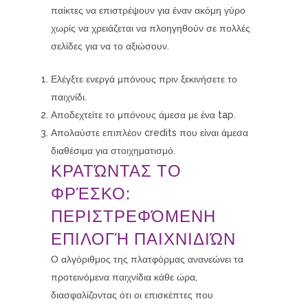
παίκτες να επιστρέψουν για έναν ακόμη γύρο
χωρίς να χρειάζεται να πλοηγηθούν σε πολλές
σελίδες για να το αξιώσουν.
Ελέγξτε ενεργά μπόνους πριν ξεκινήσετε το
παιχνίδι.
Αποδεχτείτε το μπόνους άμεσα με ένα tap.
Απολαύστε επιπλέον credits που είναι άμεσα
διαθέσιμα για στοιχηματισμό.
ΚΡΑΤΏΝΤΑΣ ΤΟ
ΦΡΈΣΚΟ:
ΠΕΡΙΣΤΡΕΦΌΜΕΝΗ
ΕΠΙΛΟΓΉ ΠΑΙΧΝΙΔΙΏΝ
Ο αλγόριθμος της πλατφόρμας ανανεώνει τα
προτεινόμενα παιχνίδια κάθε ώρα,
διασφαλίζοντας ότι οι επισκέπτες που