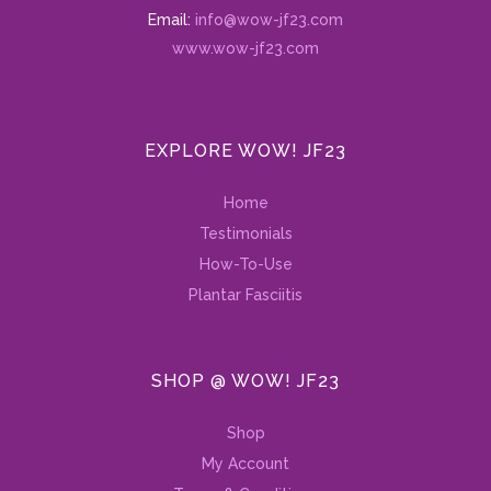
Email:
info@wow-jf23.com
www.wow-jf23.com
EXPLORE WOW! JF23
Home
Testimonials
How-To-Use
Plantar Fasciitis
SHOP @ WOW! JF23
Shop
My Account