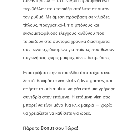
συναντήσεων — το LiraSpin προσφέρει ένα
περιβάλλον που ταιριάζει απόλυτα σε αυτόν
τον ρυθμό. Με άμεση πρόσβαση σε χιλιάδες
τίτλους, πραγματικό‑time μπόνους και
ενσωματωμένους ελέγχους κινδύνου που
ταιριάζουν στα σύντομα χρονικά διαστήματα
σας, είναι σχεδιασμένο για παίκτες που θέλουν
συγκινήσεις χωρίς μακροχρόνιες δεσμεύσεις.
Επιστρέψτε στην ιστοσελίδα όποτε έχετε ένα
λεπτό, δοκιμάστε νέα slots ή live games, και
αφήστε το adrenaline να ρέει από μια γρήγορη
συνεδρία στην επόμενη. Η επόμενη νίκη σας
μπορεί να είναι μόνο ένα κλικ μακριά — χωρίς
να χρειάζεται να καθίσετε για ώρες.
Πάρε το Bonus σου Τώρα!