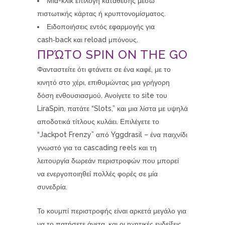
Μία-κλικ επιλογή κατάθεσης μέσω
πιστωτικής κάρτας ή κρυπτονομίσματος.
Ειδοποιήσεις εντός εφαρμογής για
cash‑back και reload μπόνους.
ΠΡΏΤΟ SPIN ON THE GO
Φανταστείτε ότι φτάνετε σε ένα καφέ, με το
κινητό στο χέρι, επιθυμώντας μια γρήγορη
δόση ενθουσιασμού. Ανοίγετε το site του
LiraSpin, πατάτε “Slots,” και μια λίστα με υψηλά
αποδοτικά τίτλους κυλάει. Επιλέγετε το
“Jackpot Frenzy” από Yggdrasil – ένα παιχνίδι
γνωστό για τα cascading reels και τη
λειτουργία δωρεάν περιστροφών που μπορεί
να ενεργοποιηθεί πολλές φορές σε μία
συνεδρία.
Το κουμπί περιστροφής είναι αρκετά μεγάλο για
να το πατήσετε άνετα, και οι ηχητικές ενδείξεις