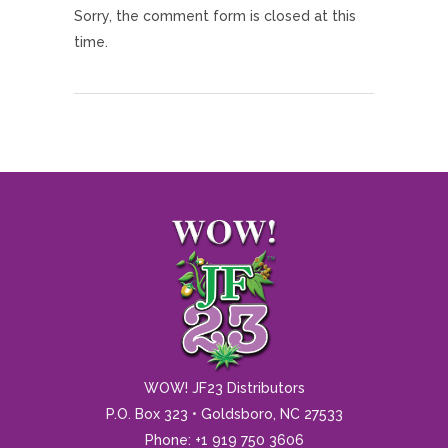
Sorry, the comment form is closed at this
time.
WOW! JF23 Distributors
P.O. Box 323 • Goldsboro, NC 27533
Phone: +1 919 750 3606