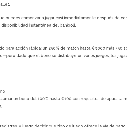
allet.
 que puedes comenzar a jugar casi inmediatamente después de con
disponibilidad instantánea del bankroll.
 para acción rápida: un 250 % de match hasta €3 000 más 350 spin
—pero dado que el bono se distribuye en varios juegos, los juga
ono
lamar un bono del 100 % hasta €100 con requisitos de apuesta me
n.
egistres, y luego decidir qué tipo de juego ofrece la vía de pago 