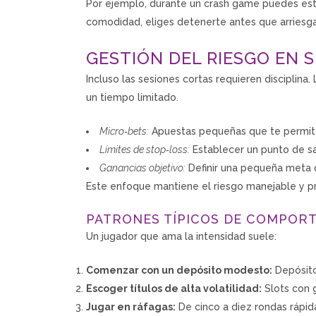
Por ejemplo, durante un crash game puedes establ
comodidad, eliges detenerte antes que arriesg
GESTIÓN DEL RIESGO EN 
Incluso las sesiones cortas requieren discipli
un tiempo limitado.
Micro‑bets:
Apuestas pequeñas que te permiten
Límites de stop‑loss:
Establecer un punto de sa
Ganancias objetivo:
Definir una pequeña meta d
Este enfoque mantiene el riesgo manejable y pr
PATRONES TÍPICOS DE COMPOR
Un jugador que ama la intensidad suele:
Comenzar con un depósito modesto:
Depósito 
Escoger títulos de alta volatilidad:
Slots con 
Jugar en ráfagas:
De cinco a diez rondas rápi