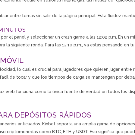
eralmente requieren sesiones más largas, las mesas de “quick‑dea
r entre temas sin salir de la página principal. Esta fluidez mantie
 MINUTOS
ar por el panel y seleccionar un crash game a las 12:02 p.m. En un
para la siguiente ronda. Para las 12:10 p.m., ya estás pensando en tu
 MÓVIL
elocidad, lo cual es crucial para jugadores que quieren jugar entr
fácil de tocar y que los tiempos de carga se mantengan por deba
faz web funciona como la única fuente de verdad en todos los di
PARA DEPÓSITOS RÁPIDOS
arios anticuados. Kinbet soporta una amplia gama de opciones de 
cluso criptomonedas como BTC, ETH y USDT. Eso significa que puede