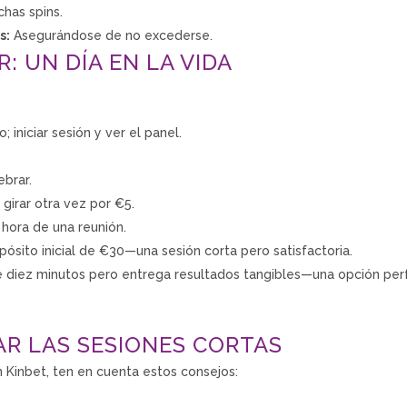
chas spins.
s:
Asegurándose de no excederse.
: UN DÍA EN LA VIDA
 iniciar sesión y ver el panel.
ebrar.
 girar otra vez por €5.
hora de una reunión.
ósito inicial de €30—una sesión corta pero satisfactoria.
e diez minutos pero entrega resultados tangibles—una opción pe
R LAS SESIONES CORTAS
 Kinbet, ten en cuenta estos consejos: