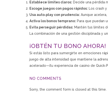
Establece límites claros:
Decide una pérdida m
Escoge juegos con pagos rápidos:
Los crash y 
Usa auto‑play con prudencia:
Aunque acelera, 
Activa los bonos temprano:
Para que puedan us
Evita perseguir pérdidas:
Mantén tus límites de
La combinación de una gestión disciplinada y un
¡OBTÉN TU BONO AHORA!
Si estás listo para sumergirte en emociones rá
juego de alta intensidad que mantiene la adrenal
acelerado—¡tu experiencia de casino de Quick‑P
NO COMMENTS
Sorry, the comment form is closed at this time.