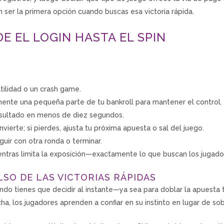
ser la primera opción cuando buscas esa victoria rápida.
DE EL LOGIN HASTA EL SPIN
atilidad o un crash game.
ente una pequeña parte de tu bankroll para mantener el control.
esultado en menos de diez segundos.
invierte; si pierdes, ajusta tu próxima apuesta o sal del juego.
eguir con otra ronda o terminar.
ientras limita la exposición—exactamente lo que buscan los jugado
LSO DE LAS VICTORIAS RÁPIDAS
ienes que decidir al instante—ya sea para doblar la apuesta tras
, los jugadores aprenden a confiar en su instinto en lugar de sob