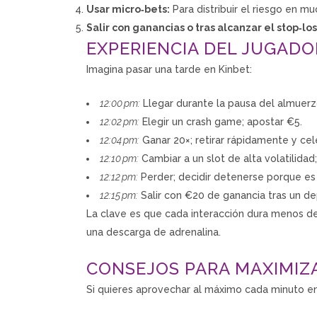
Usar micro‑bets:
Para distribuir el riesgo en mu
Salir con ganancias o tras alcanzar el stop‑los
EXPERIENCIA DEL JUGADOR
Imagina pasar una tarde en Kinbet:
12:00 pm:
Llegar durante la pausa del almuerzo;
12:02 pm:
Elegir un crash game; apostar €5.
12:04 pm:
Ganar 20×; retirar rápidamente y cel
12:10 pm:
Cambiar a un slot de alta volatilidad;
12:12 pm:
Perder; decidir detenerse porque es 
12:15 pm:
Salir con €20 de ganancia tras un dep
La clave es que cada interacción dura menos d
una descarga de adrenalina.
CONSEJOS PARA MAXIMIZA
Si quieres aprovechar al máximo cada minuto en