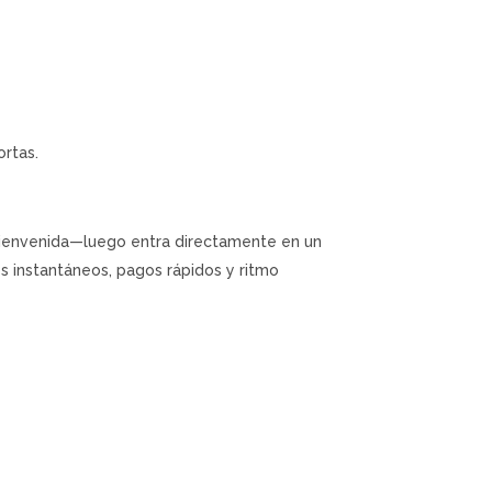
ortas.
 bienvenida—luego entra directamente en un
os instantáneos, pagos rápidos y ritmo