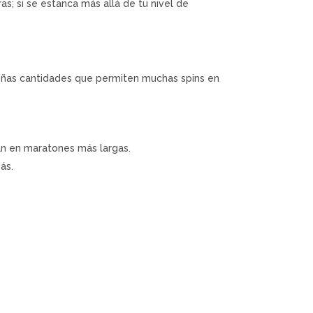
s; si se estanca más allá de tu nivel de
queñas cantidades que permiten muchas spins en
tan en maratones más largas.
ás.