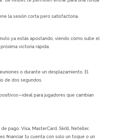
l” de Kinbet te permiten entrar para una ronda
ne la sesión corta pero satisfactoria.
 minuto ya estás apostando, viendo cómo sube el
 próxima victoria rápida.
e reuniones o durante un desplazamiento. El
jo de dos segundos.
spositivos—ideal para jugadores que cambian
pago: Visa, MasterCard, Skrill, Neteller,
s financiar tu cuenta con solo un toque o un