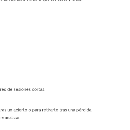
res de sesiones cortas.
 un acierto o para retirarte tras una pérdida.
reanalizar.