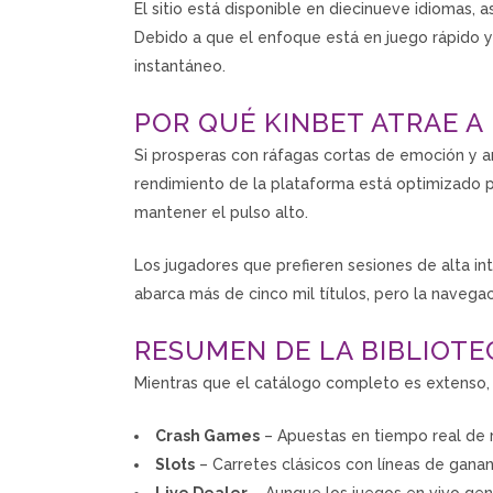
El sitio está disponible en diecinueve idiomas, 
Debido a que el enfoque está en juego rápido y
instantáneo.
POR QUÉ KINBET ATRAE A
Si prosperas con ráfagas cortas de emoción y a
rendimiento de la plataforma está optimizado pa
mantener el pulso alto.
Los jugadores que prefieren sesiones de alta i
abarca más de cinco mil títulos, pero la navega
RESUMEN DE LA BIBLIOTE
Mientras que el catálogo completo es extenso, 
Crash Games
– Apuestas en tiempo real de 
Slots
– Carretes clásicos con líneas de ganan