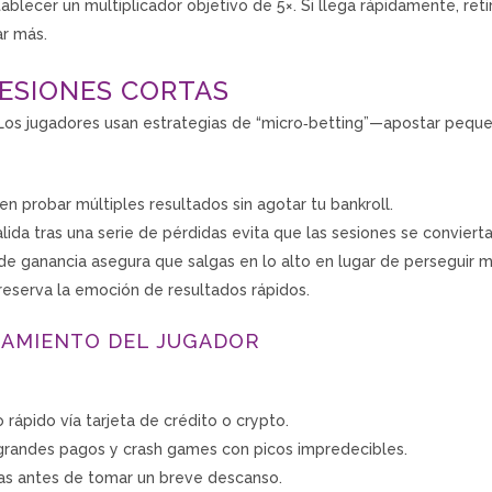
ecer un multiplicador objetivo de 5×. Si llega rápidamente, retira
ar más.
SESIONES CORTAS
na. Los jugadores usan estrategias de “micro‑betting”—apostar pe
 probar múltiples resultados sin agotar tu bankroll.
lida tras una serie de pérdidas evita que las sesiones se convier
e ganancia asegura que salgas en lo alto en lugar de perseguir m
eserva la emoción de resultados rápidos.
TAMIENTO DEL JUGADOR
rápido vía tarjeta de crédito o crypto.
grandes pagos y crash games con picos impredecibles.
das antes de tomar un breve descanso.