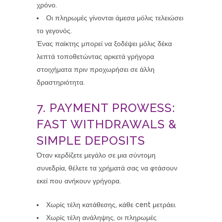
χρόνο.
Οι πληρωμές γίνονται άμεσα μόλις τελειώσει
το γεγονός.
Ένας παίκτης μπορεί να ξοδέψει μόλις δέκα
λεπτά τοποθετώντας αρκετά γρήγορα
στοιχήματα πριν προχωρήσει σε άλλη
δραστηριότητα.
7. PAYMENT PROWESS:
FAST WITHDRAWALS &
SIMPLE DEPOSITS
Όταν κερδίζετε μεγάλο σε μια σύντομη
συνεδρία, θέλετε τα χρήματά σας να φτάσουν
εκεί που ανήκουν γρήγορα.
Χωρίς τέλη κατάθεσης, κάθε cent μετράει.
Χωρίς τέλη ανάληψης, οι πληρωμές