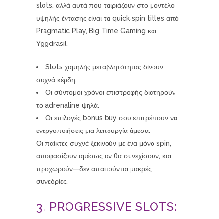
slots, αλλά αυτά που ταιριάζουν στο μοντέλο
υψηλής έντασης είναι τα quick‑spin titles από
Pragmatic Play, Big Time Gaming και
Yggdrasil.
Slots χαμηλής μεταβλητότητας δίνουν
συχνά κέρδη.
Οι σύντομοι χρόνοι επιστροφής διατηρούν
το adrenaline ψηλά.
Οι επιλογές bonus buy σου επιτρέπουν να
ενεργοποιήσεις μια λειτουργία άμεσα.
Οι παίκτες συχνά ξεκινούν με ένα μόνο spin,
αποφασίζουν αμέσως αν θα συνεχίσουν, και
προχωρούν—δεν απαιτούνται μακρές
συνεδρίες.
3. PROGRESSIVE SLOTS: