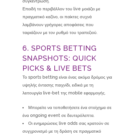
συγκέντρωση.
Επειδή το περιβάλλον του live μοιάζει με
πραγματικό καζίνο, οι παίκτες συχνά
λαμβάνουν γρήγορες αποφάσεις που
ταιριάζουν με τον ρυθμό του τραπεζιού.
6. SPORTS BETTING
SNAPSHOTS: QUICK
PICKS & LIVE BETS
Το sports betting είναι ένας ακόμα δρόμος για
υψηλής έντασης παιχνίδι, ειδικά με τη
λειτουργία live-bet της mobile εφαρμογής.
Μπορείτε να τοποθετήσετε ένα στοίχημα σε
ένα ongoing event σε δευτερόλεπτα.
Οι ενημερώσεις live odds σας κρατούν σε
συγχρονισμό με τη δράση σε πραγματικό