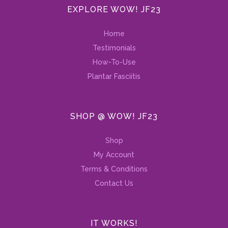
EXPLORE WOW! JF23
Home
Testimonials
How-To-Use
Plantar Fasciitis
SHOP @ WOW! JF23
Shop
My Account
Terms & Conditions
Contact Us
IT WORKS!