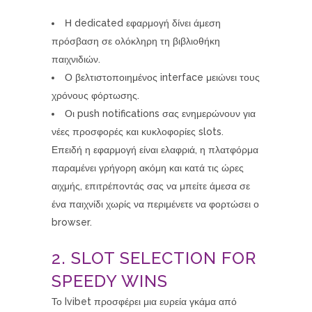
Η dedicated εφαρμογή δίνει άμεση
πρόσβαση σε ολόκληρη τη βιβλιοθήκη
παιχνιδιών.
Ο βελτιστοποιημένος interface μειώνει τους
χρόνους φόρτωσης.
Οι push notifications σας ενημερώνουν για
νέες προσφορές και κυκλοφορίες slots.
Επειδή η εφαρμογή είναι ελαφριά, η πλατφόρμα
παραμένει γρήγορη ακόμη και κατά τις ώρες
αιχμής, επιτρέποντάς σας να μπείτε άμεσα σε
ένα παιχνίδι χωρίς να περιμένετε να φορτώσει ο
browser.
2. SLOT SELECTION FOR
SPEEDY WINS
Το Ivibet προσφέρει μια ευρεία γκάμα από