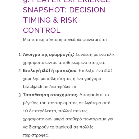
SNAPSHOT: DECISION
TIMING & RISK
CONTROL
Μια τυπική σύντομη συνεδρία φαίνεται έτσι:
Άνοιγμα της εφαρμογής:
Σύνδεση με ένα κλικ
χρησιμοποιώντας αποθηκευμένα στοιχεία.
Επιλογή slot ή τραπεζιού:
Επιλέξτε ένα slot
χαμηλής μεταβλητότητας ή ένα γρήγορο
blackjack σε δευτερόλεπτα.
Τοποθέτηση στοιχήματος:
Αποφασίστε το
μέγεθος του πονταρίσματος σε λιγότερο από
10 δευτερόλεπτα; πολλοί παίκτες
χρησιμοποιούν μικρό σταθερό ποντάρισμα για
να διατηρούν το bankroll σε πολλές
περιστροφές.