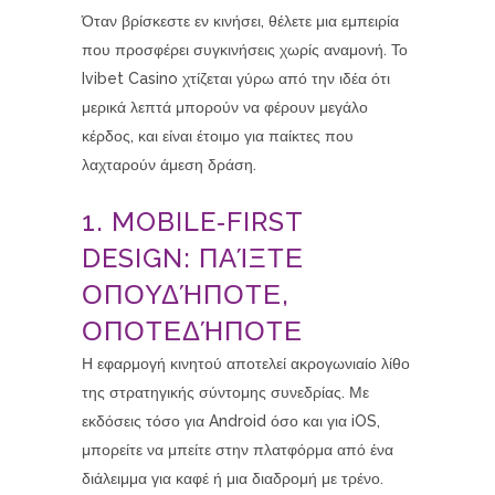
Όταν βρίσκεστε εν κινήσει, θέλετε μια εμπειρία
που προσφέρει συγκινήσεις χωρίς αναμονή. Το
Ivibet Casino χτίζεται γύρω από την ιδέα ότι
μερικά λεπτά μπορούν να φέρουν μεγάλο
κέρδος, και είναι έτοιμο για παίκτες που
λαχταρούν άμεση δράση.
1. MOBILE‑FIRST
DESIGN: ΠΑΊΞΤΕ
ΟΠΟΥΔΉΠΟΤΕ,
ΟΠΟΤΕΔΉΠΟΤΕ
Η εφαρμογή κινητού αποτελεί ακρογωνιαίο λίθο
της στρατηγικής σύντομης συνεδρίας. Με
εκδόσεις τόσο για Android όσο και για iOS,
μπορείτε να μπείτε στην πλατφόρμα από ένα
διάλειμμα για καφέ ή μια διαδρομή με τρένο.