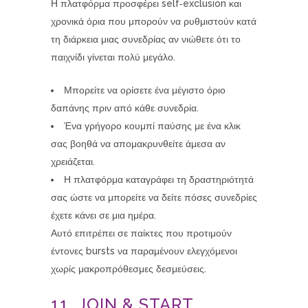
Η πλατφόρμα προσφέρει self‑exclusion και
χρονικά όρια που μπορούν να ρυθμιστούν κατά
τη διάρκεια μιας συνεδρίας αν νιώθετε ότι το
παιχνίδι γίνεται πολύ μεγάλο.
Μπορείτε να ορίσετε ένα μέγιστο όριο
δαπάνης πριν από κάθε συνεδρία.
Ένα γρήγορο κουμπί παύσης με ένα κλικ
σας βοηθά να απομακρυνθείτε άμεσα αν
χρειάζεται.
Η πλατφόρμα καταγράφει τη δραστηριότητά
σας ώστε να μπορείτε να δείτε πόσες συνεδρίες
έχετε κάνει σε μια ημέρα.
Αυτό επιτρέπει σε παίκτες που προτιμούν
έντονες bursts να παραμένουν ελεγχόμενοι
χωρίς μακροπρόθεσμες δεσμεύσεις.
11. JOIN & START