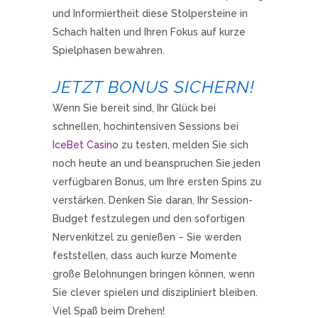
und Informiertheit diese Stolpersteine in
Schach halten und Ihren Fokus auf kurze
Spielphasen bewahren.
JETZT BONUS SICHERN!
Wenn Sie bereit sind, Ihr Glück bei
schnellen, hochintensiven Sessions bei
IceBet Casino
zu testen, melden Sie sich
noch heute an und beanspruchen Sie jeden
verfügbaren Bonus, um Ihre ersten Spins zu
verstärken. Denken Sie daran, Ihr Session-
Budget festzulegen und den sofortigen
Nervenkitzel zu genießen – Sie werden
feststellen, dass auch kurze Momente
große Belohnungen bringen können, wenn
Sie clever spielen und diszipliniert bleiben.
Viel Spaß beim Drehen!