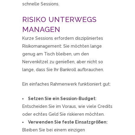
schnelle Sessions.
RISIKO UNTERWEGS
MANAGEN
Kurze Sessions erfordern diszipliniertes
Risikomanagement: Sie möchten lange
genug am Tisch bleiben, um den
Nervenkitzel zu genießen, aber nicht so
lange, dass Sie Ihr Bankroll aufbrauchen.
Ein einfaches Rahmenwerk funktioniert gut:
Setzen Sie ein Session-Budget:
Entscheiden Sie im Voraus, wie viele Credits
oder echtes Geld Sie riskieren möchten.
Verwenden Sie feste Einsatzgrößen:
Bleiben Sie bei einem einzigen