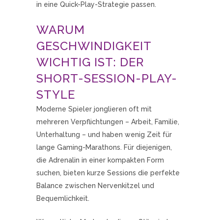
in eine Quick-Play-Strategie passen.
WARUM
GESCHWINDIGKEIT
WICHTIG IST: DER
SHORT-SESSION-PLAY-
STYLE
Moderne Spieler jonglieren oft mit
mehreren Verpflichtungen – Arbeit, Familie,
Unterhaltung – und haben wenig Zeit für
lange Gaming-Marathons. Für diejenigen,
die Adrenalin in einer kompakten Form
suchen, bieten kurze Sessions die perfekte
Balance zwischen Nervenkitzel und
Bequemlichkeit.