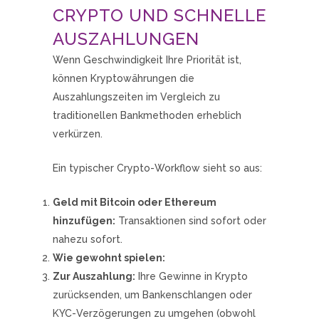
CRYPTO UND SCHNELLE
AUSZAHLUNGEN
Wenn Geschwindigkeit Ihre Priorität ist,
können Kryptowährungen die
Auszahlungszeiten im Vergleich zu
traditionellen Bankmethoden erheblich
verkürzen.
Ein typischer Crypto-Workflow sieht so aus:
Geld mit Bitcoin oder Ethereum
hinzufügen:
Transaktionen sind sofort oder
nahezu sofort.
Wie gewohnt spielen:
Zur Auszahlung:
Ihre Gewinne in Krypto
zurücksenden, um Bankenschlangen oder
KYC-Verzögerungen zu umgehen (obwohl