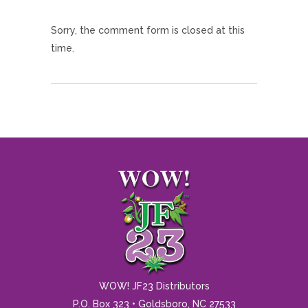
Sorry, the comment form is closed at this
time.
WOW! JF23 Distributors
P.O. Box 323 • Goldsboro, NC 27533