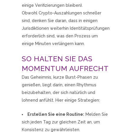
einige Verifizierungen bleiben).
Obwohl Crypto-Auszahlungen schneller
sind, denken Sie daran, dass in einigen
Jurisdiktionen weiterhin Identitätsprüfungen
erforderlich sind, was den Prozess um
einige Minuten verlängern kann.
SO HALTEN SIE DAS
MOMENTUM AUFRECHT
Das Geheimnis, kurze Burst-Phasen zu
genießen, liegt darin, einen Rhythmus
beizubehalten, der sich natürlich und
lohnend anfühlt. Hier einige Strategien:
Erstellen Sie eine Routine:
Melden Sie
sich jeden Tag zur gleichen Zeit an, um
Konsistenz zu gewährleisten.