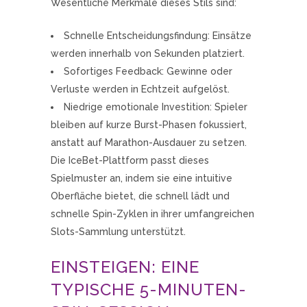
Wesentliche Merkmale dieses Stils sind:
Schnelle Entscheidungsfindung: Einsätze
werden innerhalb von Sekunden platziert.
Sofortiges Feedback: Gewinne oder
Verluste werden in Echtzeit aufgelöst.
Niedrige emotionale Investition: Spieler
bleiben auf kurze Burst-Phasen fokussiert,
anstatt auf Marathon-Ausdauer zu setzen.
Die IceBet-Plattform passt dieses
Spielmuster an, indem sie eine intuitive
Oberfläche bietet, die schnell lädt und
schnelle Spin-Zyklen in ihrer umfangreichen
Slots-Sammlung unterstützt.
EINSTEIGEN: EINE
TYPISCHE 5-MINUTEN-