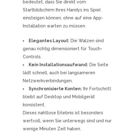
bedeutet, dass Sie direkt vom
Startbildschirm Ihres Handys ins Spiel
einsteigen können, ohne auf eine App-
Installation warten zu müssen.
Elegantes Layout:
Die Walzen sind
genau richtig dimensioniert für Touch-
Controls.
Kein Installationsaufwand:
Die Seite
lädt schnell, auch bei langsameren
Netzwerkverbindungen.
Synchronisierte Konten:
Ihr Fortschritt
bleibt auf Desktop und Mobilgerät
konsistent.
Dieses nahtlose Erlebnis ist besonders
wertvoll, wenn Sie unterwegs sind und nur
wenige Minuten Zeit haben.