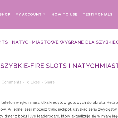
SHOP
MY ACCOUNT
HOW TO USE
TESTIMONIALS
SLOTS I NATYCHMIASTOWE WYGRANE DLA SZYBKI
T
 SZYBKIE‑FIRE SLOTS I NATYCHMI
0 Comments
0
Likes
Share
elefon w ręku i masz kilka kredytów gotowych do obrotu. Hellspin
. W jednej sesji możesz trafić jackpot, uzyskać serię zwycięstw lu
cy timer z boku i live leaderboard, który aktualizuje się w miarę 