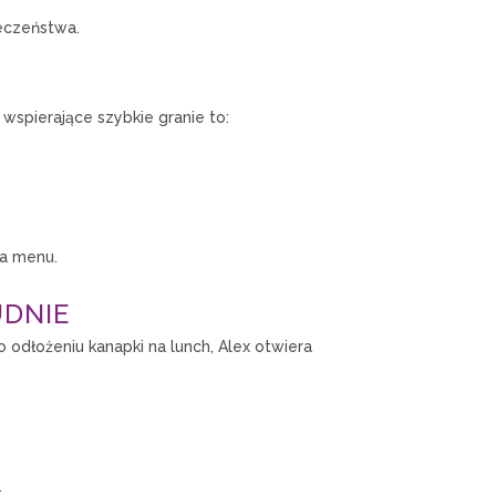
ieczeństwa.
wspierające szybkie granie to:
ia menu.
UDNIE
o odłożeniu kanapki na lunch, Alex otwiera
.