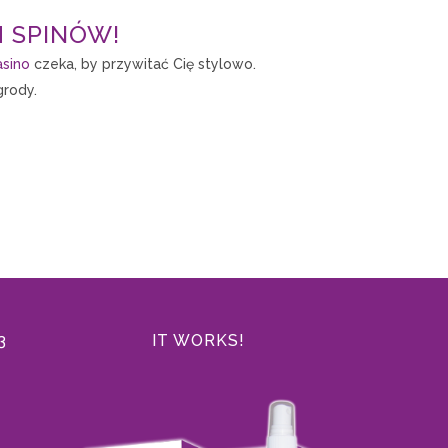
 SPINÓW!
asino
czeka, by przywitać Cię stylowo.
grody.
3
IT WORKS!