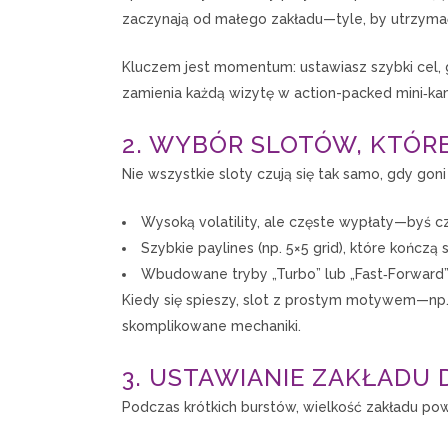
zaczynają od małego zakładu—tyle, by utrzyma
Kluczem jest momentum: ustawiasz szybki cel, g
zamienia każdą wizytę w action-packed mini‑ka
2. WYBÓR SLOTÓW, KTÓR
Nie wszystkie sloty czują się tak samo, gdy goni 
Wysoką volatility, ale częste wypłaty—byś cz
Szybkie paylines (np. 5×5 grid), które kończą s
Wbudowane tryby „Turbo” lub „Fast‑Forward
Kiedy się spieszy, slot z prostym motywem—np
skomplikowane mechaniki.
3. USTAWIANIE ZAKŁADU
Podczas krótkich burstów, wielkość zakładu powi