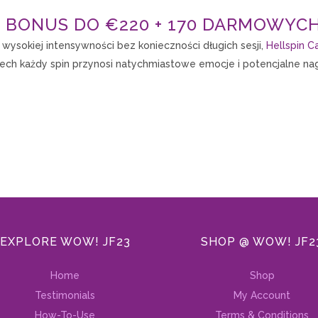
 BONUS DO €220 + 170 DARMOWYCH
 wysokiej intensywności bez konieczności długich sesji,
Hellspin C
i niech każdy spin przynosi natychmiastowe emocje i potencjalne na
EXPLORE WOW! JF23
SHOP @ WOW! JF2
Home
Shop
Testimonials
My Account
How-To-Use
Terms & Conditions