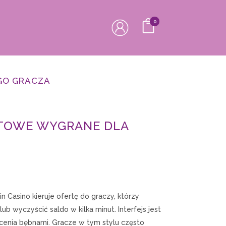
0
EGO GRACZA
ASTOWE WYGRANE DLA
 Casino kieruje ofertę do graczy, którzy
b wyczyścić saldo w kilka minut. Interfejs jest
kręcenia bębnami. Gracze w tym stylu często