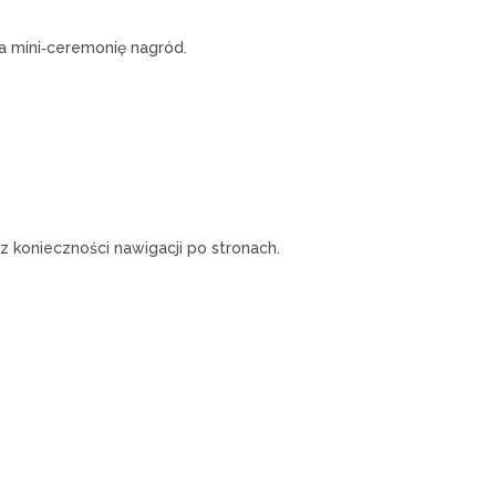
a mini‑ceremonię nagród.
z konieczności nawigacji po stronach.