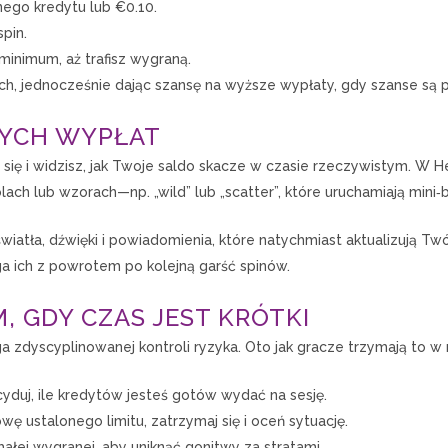
ego kredytu lub €0.10.
spin.
minimum, aż trafisz wygraną.
h, jednocześnie dając szansę na wyższe wypłaty, gdy szanse są p
WYCH WYPŁAT
 się i widzisz, jak Twoje saldo skacze w czasie rzeczywistym. W He
h lub wzorach—np. „wild” lub „scatter”, które uruchamiają mini‑b
wiatła, dźwięki i powiadomienia, które natychmiast aktualizują Twó
ga ich z powrotem po kolejną garść spinów.
, GDY CZAS JEST KRÓTKI
zdyscyplinowanej kontroli ryzyka. Oto jak gracze trzymają to w 
yduj, ile kredytów jesteś gotów wydać na sesję.
owę ustalonego limitu, zatrzymaj się i oceń sytuację.
łej wygranej, aby uniknąć gonitwy za stratami.