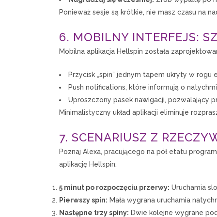
Ponieważ sesje są krótkie, nie masz czasu na na
6. MOBILNY INTERFEJS: 
Mobilna aplikacja Hellspin została zaprojektowa
Przycisk „spin” jednym tapem ukryty w rogu e
Push notifications, które informują o natych
Uproszczony pasek nawigacji, pozwalający pr
Minimalistyczny układ aplikacji eliminuje rozp
7. SCENARIUSZ Z RZECZY
Poznaj Alexa, pracującego na pół etatu programis
aplikację Hellspin:
5 minut po rozpoczęciu przerwy:
Uruchamia slot
Pierwszy spin:
Mała wygrana uruchamia natych
Następne trzy spiny:
Dwie kolejne wygrane podt