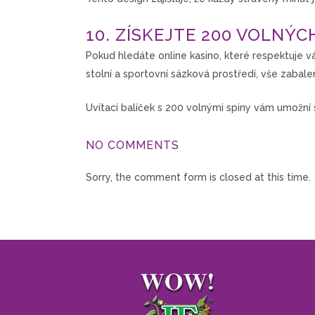
10. ZÍSKEJTE 200 VOLNÝC
Pokud hledáte online kasino, které respektuje v
stolní a sportovní sázková prostředí, vše zabale
Uvítací balíček s 200 volnými spiny vám umožní sk
NO COMMENTS
Sorry, the comment form is closed at this time.