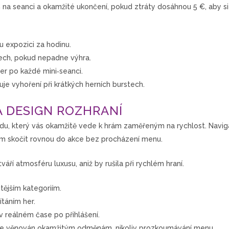
€ na seanci a okamžité ukončení, pokud ztráty dosáhnou 5 €, aby s
expozici za hodinu.
ech, pokud nepadne výhra.
er po každé mini‑seanci.
je vyhoření při krátkých herních burstech.
A DESIGN ROZHRANÍ
du, který vás okamžitě vede k hrám zaměřeným na rychlost. Navigač
čům skočit rovnou do akce bez procházení menu.
áří atmosféru luxusu, aniž by rušila při rychlém hraní.
itějším kategoriím.
táním her.
 v reálném čase po přihlášení.
ut je věnován okamžitým odměnám, nikoliv prozkoumávání menu.