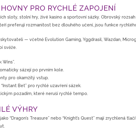
NIHOVNY PRO RYCHLÉ ZAPOJENÍ
jících sloty, stolní hry, živé kasino a sportovní sázky. Obrovský ro
eří preferují rozmanitost bez dlouhého učení, jsou funkce rychléh
skytovateli — včetně Evolution Gaming, Yggdrasil, Wazdan, Microg
bí svěže.
k Wins”.
utomaticky sázejí po prvním kole.
onty pro okamžitý vstup.
 “Instant Bet” pro rychlé uzavření sázek.
ickým pozadím, které neruší rychlé tempo.
HLÉ VÝHRY
 jako “Dragon’s Treasure” nebo “Knight’s Quest” mají zrychlená tlač
ut.