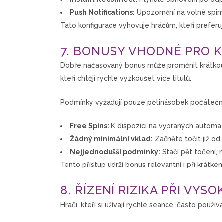
Push Notifications:
Upozornění na volné spiny,
Tato konfigurace vyhovuje hráčům, kteří preferu
7. BONUSY VHODNÉ PRO 
Dobře načasovaný bonus může proměnit krátkou s
kteří chtějí rychle vyzkoušet více titulů.
Podmínky vyžadují pouze pětinásobek počátečního
Free Spins:
K dispozici na vybraných automa
Žádný minimální vklad:
Začněte točit již od
Nejjednodušší podmínky:
Stačí pět točení,
Tento přístup udrží bonus relevantní i při krátké
8. ŘÍZENÍ RIZIKA PŘI VYS
Hráči, kteří si užívají rychlé seance, často použ