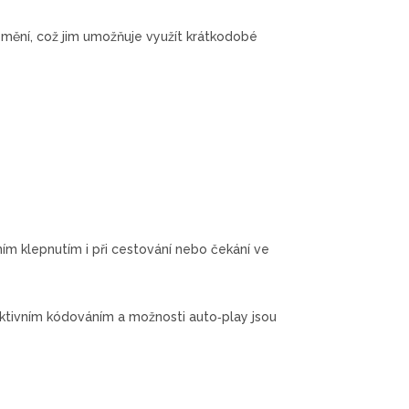
 mění, což jim umožňuje využít krátkodobé
ním klepnutím i při cestování nebo čekání ve
fektivním kódováním a možnosti auto‑play jsou