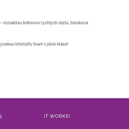
 — rozsáhlou knihovnu rychlých slotů, blesková
ysokou intenzitu hraní v plné kráse!
3
IT WORKS!