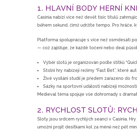
1. HLAVNÍ BODY HERNÍ K
Casinia nabízí více než devět tisíc titulů zahrnu
během sekund, čímž udržíte tempo. Pro hráče, kt
Platforma spolupracuje s více než osmdesáti po
— což zajišťuje, že každé točení nebo deal půso
Výběr slotů je organizován podle štítků “Quic
Stolní hry nabízejí režimy “Fast Bet”, které a
Živé vysílání studií je předem zařazeno do fr
Sázky na sportovní události nabízejí možnosti
Medieval téma spojuje vše dohromady s dramat
2. RYCHLOST SLOTŮ: RYC
Sloty jsou srdcem rychlých seancí v Casinia. Hry
umožní projít desítkami kol za méně než pět min