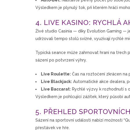
Auto‑Bet:
Nastavte pevný počet po sobě jdo
Výsledkem je plynulý tok, při kterém hráči mohou
4. LIVE KASINO: RYCHLÁ 
Živé studio Casinia — díky Evolution Gaming — je
udržovali tempo stolů svižné, využívají rychlé m
Typická seance může zahrnovat hraní na třech 
sázení po potvrzení výhry.
Live Roulette:
Čas na roztočení zkrácen na 
Live Blackjack:
Automatické akce dealera, po
Live Baccarat:
Rychlé výzvy k rozhodnutí s 
Výsledkem je pohlcující zážitek, který působí au
5. PŘEHLED SPORTOVNÍCH
Sázení na sportovní události nabízí možnosti “
přestávek ve hře.