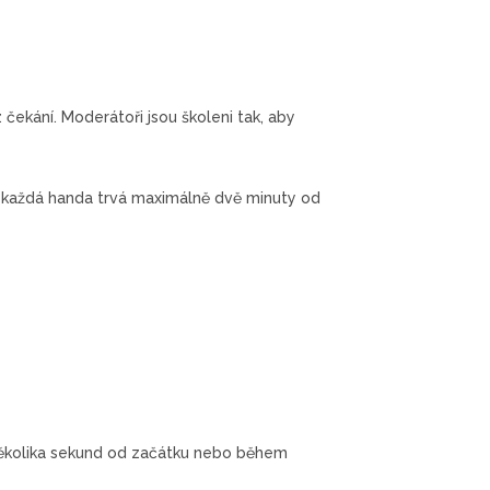
 čekání. Moderátoři jsou školeni tak, aby
ž každá handa trvá maximálně dvě minuty od
 několika sekund od začátku nebo během