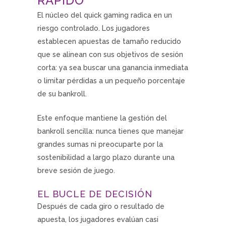
RÁPIDO
El núcleo del quick gaming radica en un
riesgo controlado. Los jugadores
establecen apuestas de tamaño reducido
que se alinean con sus objetivos de sesión
corta: ya sea buscar una ganancia inmediata
o limitar pérdidas a un pequeño porcentaje
de su bankroll.
Este enfoque mantiene la gestión del
bankroll sencilla: nunca tienes que manejar
grandes sumas ni preocuparte por la
sostenibilidad a largo plazo durante una
breve sesión de juego.
EL BUCLE DE DECISIÓN
Después de cada giro o resultado de
apuesta, los jugadores evalúan casi