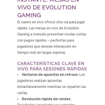
VIVO DE EVOLUTION
GAMING
El casino en vivo ofrece otra vía para jugar
rápido. Las mesas en vivo de Evolution
Gaming a menudo presentan rondas cortas
con pagos rápidos – perfectas para
jugadores que desean interacción en
tiempo real sin largas esperas.
CARACTERÍSTICAS CLAVE EN
VIVO PARA SESIONES RÁPIDAS
Ventanas de apuestas sin retraso:
Los
jugadores realizan apuestas
instantáneamente mientras se reparten las
cartas.
Resolución rápida de rondas: