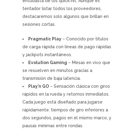
entusiasta de los quick‑hit. Aunque es
tentador listar todos los proveedores,
destacaremos solo algunos que brillan en
sesiones cortas.
Pragmatic Play
– Conocido por títulos
de carga rápida con líneas de pago rápidas
y jackpots instantáneos.
Evo­lution Gaming
– Mesas en vivo que
se resuelven en minutos gracias a
transmisión de baja latencia.
Play’n GO
– Sensación clásica con giros
rápidos en la rueda y retornos inmediatos.
Cada juego está diseñado para jugarse
rápidamente: tiempos de giro inferiores a
dos segundos, pagos en el mismo marco, y
pausas mínimas entre rondas.