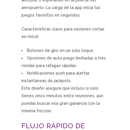
autobús o esperando en la puerta del
aeropuerto. La carga de la app inicia tus
juegos favoritos en segundos.
Características clave para sesiones cortas
en móvil:
Botones de giro en un solo toque.
Opciones de auto‑juego limitadas a tres
rondas para ráfagas rápidas.
Notificaciones push para alertas
instantáneas de jackpots.
Este diseño asegura que incluso si solo
tienes cinco minutos entre reuniones, aún
puedas buscar esa gran ganancia con la
mínima fricción.
FLUJO RÁPIDO DE