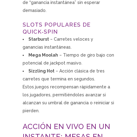
de “ganancia instantánea” sin esperar
demasiado.
SLOTS POPULARES DE
QUICK‑SPIN
Starburst
– Carretes veloces y
ganancias instantáneas.
Mega Moolah
– Tiempo de giro bajo con
potencial de jackpot masivo.
Sizzling Hot
– Acción clásica de tres
carretes que termina en segundos.
Estos juegos recompensan rápidamente a
los jugadores, permitiéndoles avanzar si
alcanzan su umbral de ganancia o reiniciar si
pierden.
ACCIÓN EN VIVO EN UN
INSTANTE: MESAS EN