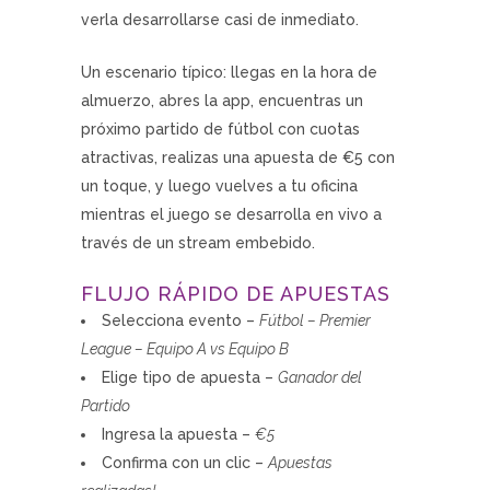
verla desarrollarse casi de inmediato.
Un escenario típico: llegas en la hora de
almuerzo, abres la app, encuentras un
próximo partido de fútbol con cuotas
atractivas, realizas una apuesta de €5 con
un toque, y luego vuelves a tu oficina
mientras el juego se desarrolla en vivo a
través de un stream embebido.
FLUJO RÁPIDO DE APUESTAS
Selecciona evento –
Fútbol – Premier
League – Equipo A vs Equipo B
Elige tipo de apuesta –
Ganador del
Partido
Ingresa la apuesta –
€5
Confirma con un clic –
Apuestas