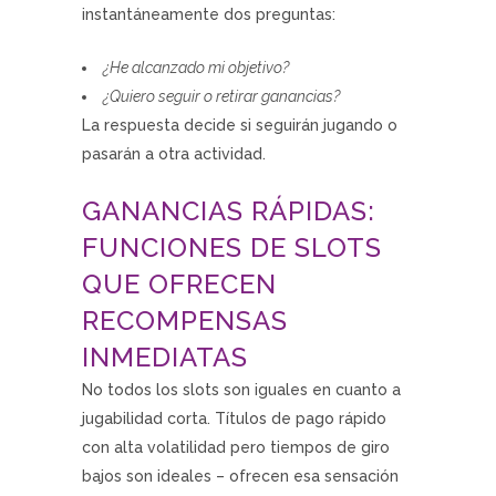
instantáneamente dos preguntas:
¿He alcanzado mi objetivo?
¿Quiero seguir o retirar ganancias?
La respuesta decide si seguirán jugando o
pasarán a otra actividad.
GANANCIAS RÁPIDAS:
FUNCIONES DE SLOTS
QUE OFRECEN
RECOMPENSAS
INMEDIATAS
No todos los slots son iguales en cuanto a
jugabilidad corta. Títulos de pago rápido
con alta volatilidad pero tiempos de giro
bajos son ideales – ofrecen esa sensación