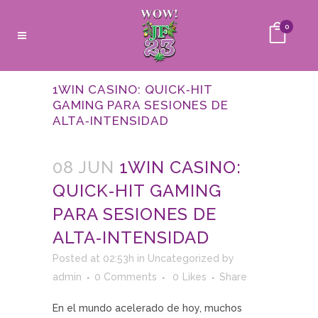
0
1WIN CASINO: QUICK‑HIT
GAMING PARA SESIONES DE
ALTA‑INTENSIDAD
08 JUN
1WIN CASINO:
QUICK‑HIT GAMING
PARA SESIONES DE
ALTA‑INTENSIDAD
Posted at 02:53h
in
Uncategorized
by
admin
0 Comments
0
Likes
Share
En el mundo acelerado de hoy, muchos